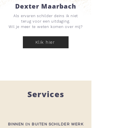
Dexter Maarbach
Als ervaren schilder deins ik niet
terug voor een uitdaging
.
Wil je meer te weten komen over mij?
Klik hier
Services
EN
BINNEN
BUITEN SCHILDER WERK