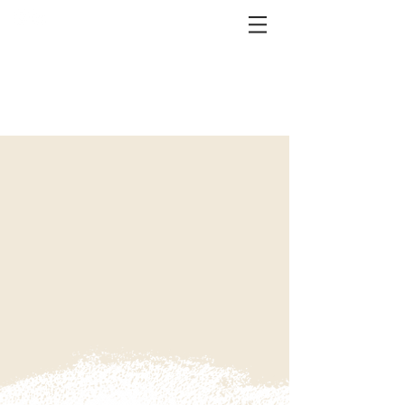
Tel:
+316 214 576 93
DEX SCHILDERWERKEN
professionele schilderwerken